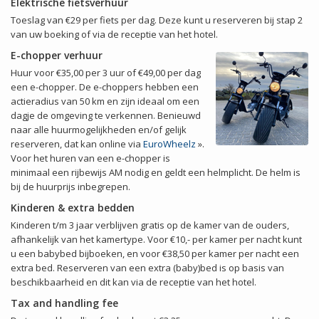
Elektrische fietsverhuur
Toeslag van €29 per fiets per dag. Deze kunt u reserveren bij stap 2
van uw boeking of via de receptie van het hotel.
E-chopper verhuur
Huur voor €35,00 per 3 uur of €49,00 per dag
een e-chopper. De e-choppers hebben een
actieradius van 50 km en zijn ideaal om een
dagje de omgeving te verkennen. Benieuwd
naar alle huurmogelijkheden en/of gelijk
reserveren, dat kan online via
EuroWheelz
».
Voor het huren van een e-chopper is
minimaal een rijbewijs AM nodig en geldt een helmplicht. De helm is
bij de huurprijs inbegrepen.
Kinderen & extra bedden
Kinderen t/m 3 jaar verblijven gratis op de kamer van de ouders,
afhankelijk van het kamertype. Voor €10,- per kamer per nacht kunt
u een babybed bijboeken, en voor €38,50 per kamer per nacht een
extra bed. Reserveren van een extra (baby)bed is op basis van
beschikbaarheid en dit kan via de receptie van het hotel.
Tax and handling fee