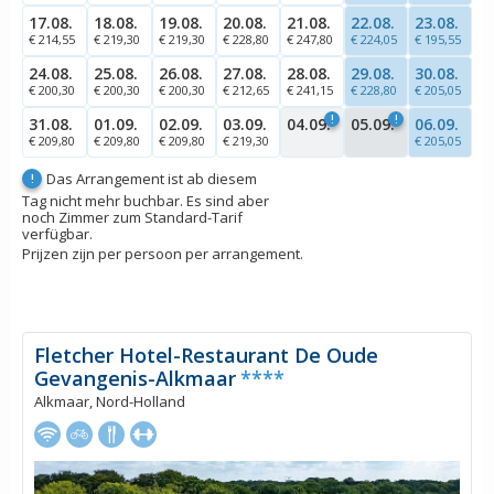
17.08.
18.08.
19.08.
20.08.
21.08.
22.08.
23.08.
€ 214,55
€ 219,30
€ 219,30
€ 228,80
€ 247,80
€ 224,05
€ 195,55
24.08.
25.08.
26.08.
27.08.
28.08.
29.08.
30.08.
€ 200,30
€ 200,30
€ 200,30
€ 212,65
€ 241,15
€ 228,80
€ 205,05
!
!
31.08.
01.09.
02.09.
03.09.
04.09.
05.09.
06.09.
€ 209,80
€ 209,80
€ 209,80
€ 219,30
€ 205,05
Das Arrangement ist ab diesem
!
Tag nicht mehr buchbar. Es sind aber
noch Zimmer zum Standard-Tarif
verfügbar.
Prijzen zijn per persoon per arrangement.
Fletcher Hotel-Restaurant De Oude
Gevangenis-Alkmaar
****
Alkmaar, Nord-Holland