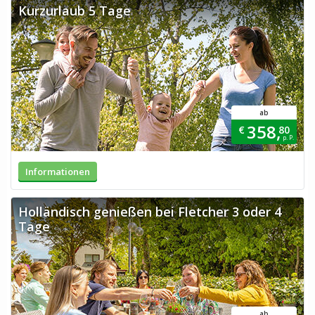
Kurzurlaub 5 Tage
ab
358,
€
80
p. P.
Informationen
Holländisch genießen bei Fletcher 3 oder 4
Tage
ab