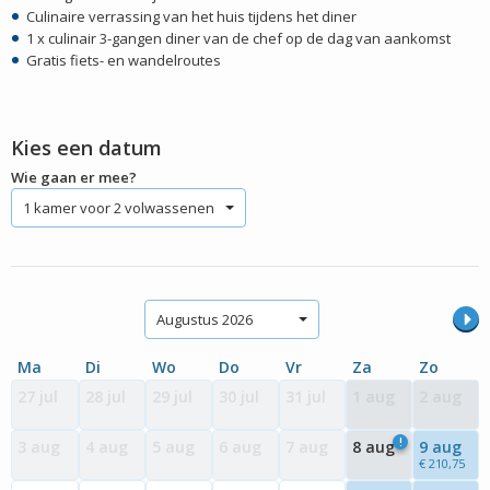
Culinaire verrassing van het huis tijdens het diner
1 x culinair 3-gangen diner van de chef op de dag van aankomst
Gratis fiets- en wandelroutes
Kies een datum
Wie gaan er mee?
1 kamer voor 2 volwassenen
Augustus 2026
Ma
Di
Wo
Do
Vr
Za
Zo
27 jul
28 jul
29 jul
30 jul
31 jul
1 aug
2 aug
!
3 aug
4 aug
5 aug
6 aug
7 aug
8 aug
9 aug
€ 210,75