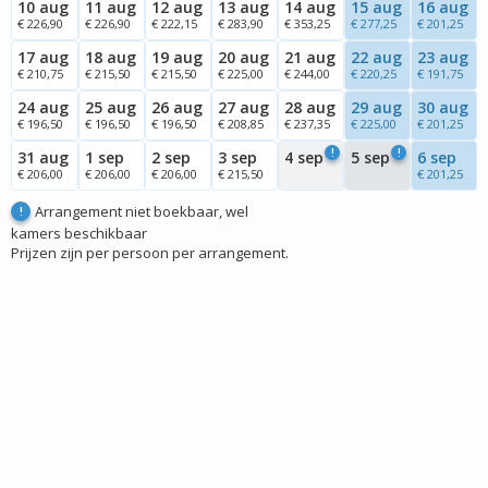
10 aug
11 aug
12 aug
13 aug
14 aug
15 aug
16 aug
€ 226,90
€ 226,90
€ 222,15
€ 283,90
€ 353,25
€ 277,25
€ 201,25
17 aug
18 aug
19 aug
20 aug
21 aug
22 aug
23 aug
€ 210,75
€ 215,50
€ 215,50
€ 225,00
€ 244,00
€ 220,25
€ 191,75
24 aug
25 aug
26 aug
27 aug
28 aug
29 aug
30 aug
€ 196,50
€ 196,50
€ 196,50
€ 208,85
€ 237,35
€ 225,00
€ 201,25
!
!
31 aug
1 sep
2 sep
3 sep
4 sep
5 sep
6 sep
€ 206,00
€ 206,00
€ 206,00
€ 215,50
€ 201,25
Arrangement niet boekbaar, wel
!
kamers beschikbaar
Prijzen zijn per persoon per arrangement.